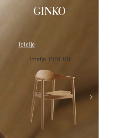
fotelje
fotelja PINORO